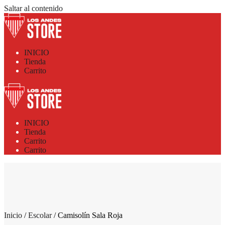
Saltar al contenido
INICIO
Tienda
Carrito
INICIO
Tienda
Carrito
Carrito
Inicio
/
Escolar
/ Camisolín Sala Roja