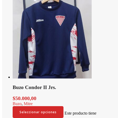
Buzo Condor II Jrs.
$
50.000,00
Buzo
,
Mitre
Seleccionar opciones
Este producto tiene