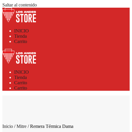
Saltar al contenido
INICIO
Tienda
Carrito
INICIO
Tienda
Carrito
Carrito
Inicio
/
Mitre
/ Remera Térmica Dama